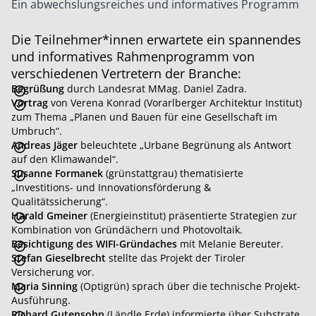
Ein abwechslungsreiches und informatives Programm
Die Teilnehmer*innen erwartete ein spannendes
und informatives Rahmenprogramm von
verschiedenen Vertretern der Branche:
Begrüßung
durch Landesrat MMag. Daniel Zadra.
Vortrag
von Verena Konrad (Vorarlberger Architektur Institut)
zum Thema „Planen und Bauen für eine Gesellschaft im
Umbruch“.
Andreas Jäger
beleuchtete „Urbane Begrünung als Antwort
auf den Klimawandel“.
Susanne Formanek
(grünstattgrau) thematisierte
„Investitions- und Innovationsförderung &
Qualitätssicherung“.
Harald Gmeiner
(Energieinstitut) präsentierte Strategien zur
Kombination von Gründächern und Photovoltaik.
Besichtigung des WIFI-Gründaches
mit Melanie Bereuter.
Stefan Gieselbrecht
stellte das Projekt der Tiroler
Versicherung vor.
Maria Sinning
(Optigrün) sprach über die technische Projekt-
Ausführung.
Richard Gutensohn
(Ländle Erde) informierte über Substrate