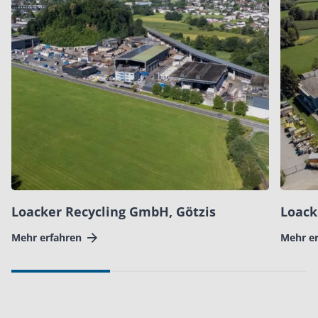
Loacker Recycling GmbH, Götzis
Loack
Mehr erfahren
Mehr e