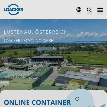
LUSTENAU, ÖSTERREICH
LOACKER RECYCLING GMBH
360° Tour starten
asz-koenigswiesen.at
ONLINE CONTAINER