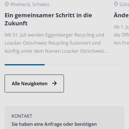
Rheineck, Schweiz
Götz
Ein gemeinsamer Schritt in die
Ände
Zukunft
Ab 1. J
Mit 01. Juli werden Eggenberger Recycling und
die Öf
Loacker Ostschweiz Recycling fusioniert und
Am Fre
künftig unter dem Namen Loacker Ostschweiz
Recycling AG auftreten.
Alle Neuigkeiten
KONTAKT
Sie haben eine Anfrage oder benötigen