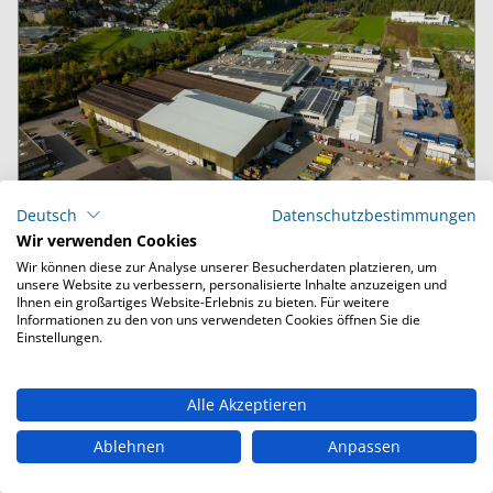
Deutsch
Datenschutzbestimmungen
Wir verwenden Cookies
Wir können diese zur Analyse unserer Besucherdaten platzieren, um
8207 Schaffhausen
unsere Website zu verbessern, personalisierte Inhalte anzuzeigen und
Ihnen ein großartiges Website-Erlebnis zu bieten. Für weitere
Arnold Schmid Recycling AG
Informationen zu den von uns verwendeten Cookies öffnen Sie die
Einstellungen.
Industriestrasse 16, 8207 Schaffhausen, Schweiz
Standort-Details
Alle Akzeptieren
Unsere Öffnungszeiten
Ablehnen
Anpassen