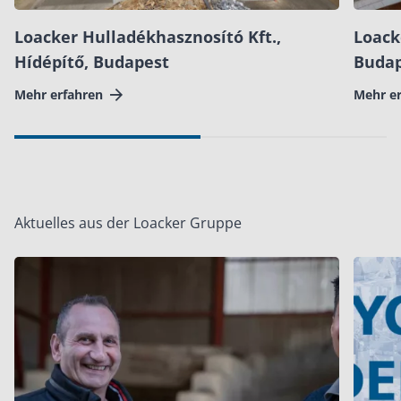
Loacker Hulladékhasznosító Kft.,
Loack
Hídépítő, Budapest
Buda
Mehr erfahren
Mehr e
Aktuelles aus der Loacker Gruppe