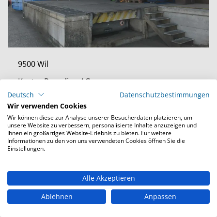
9500 Wil
Kuster Recycling AG
Deutsch
Datenschutzbestimmungen
Bahnhofsplatz 5, 9500 Wil
Wir verwenden Cookies
Standort-Details
Wir können diese zur Analyse unserer Besucherdaten platzieren, um
unsere Website zu verbessern, personalisierte Inhalte anzuzeigen und
Ihnen ein großartiges Website-Erlebnis zu bieten. Für weitere
Unsere Öffnungszeiten
Informationen zu den von uns verwendeten Cookies öffnen Sie die
Einstellungen.
Warenübernahme
Alle Akzeptieren
Kundencenter
Ablehnen
Anpassen