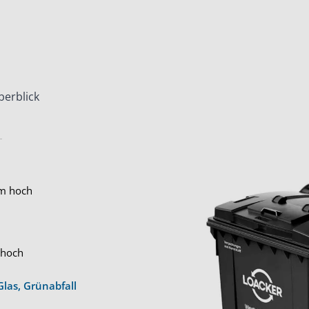
berblick
mm hoch
 hoch
Glas, Grünabfall