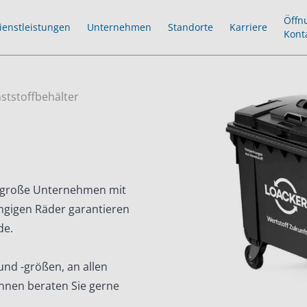
Öffn
ienstleistungen
Unternehmen
Standorte
Karriere
Kont
ststoffbehälter
telgroße Unternehmen mit
ngigen Räder garantieren
de.
 und -größen, an allen
innen beraten Sie gerne