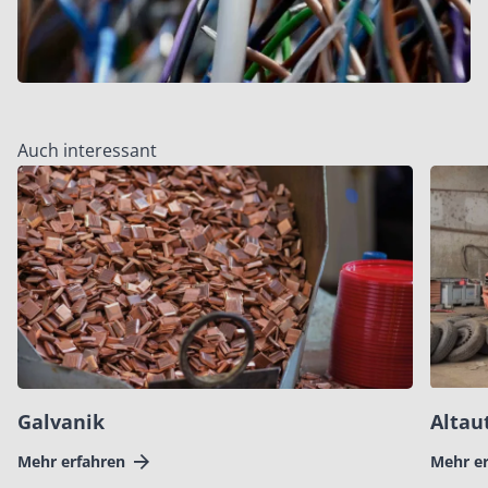
Auch interessant
Galvanik
Altau
Mehr erfahren
Mehr e