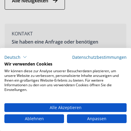
Alle Neuigkeiten
KONTAKT
Sie haben eine Anfrage oder benötigen
Beratung für Ihr Projekt?
Deutsch
Datenschutzbestimmungen
Wir verwenden Cookies
Wir können diese zur Analyse unserer Besucherdaten platzieren, um
Kontaktieren Sie uns!
unsere Website zu verbessern, personalisierte Inhalte anzuzeigen und
Ihnen ein großartiges Website-Erlebnis zu bieten. Für weitere
Informationen zu den von uns verwendeten Cookies öffnen Sie die
Einstellungen.
STANDORTE
Alle Akzeptieren
Finden Sie einen unserer Standorte direkt in
Ihrer Nähe.
Ablehnen
Anpassen