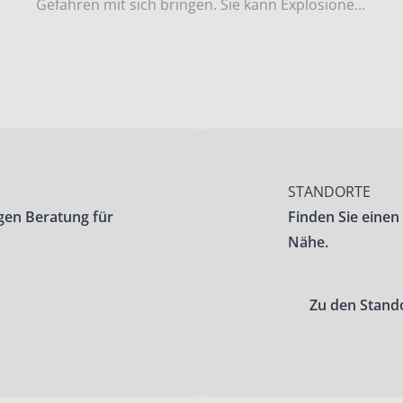
Gefahren mit sich bringen. Sie kann Explosionen
und Brände verursachen, Menschenleben
gefährden, die Umwelt nachhaltig schädigen
und hohe Sach- und Folgekosten nach sich
ziehen.
STANDORTE
gen Beratung für
Finden Sie einen
Nähe.
Zu den Stand