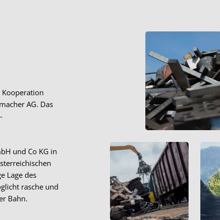
e Kooperation
rmacher AG. Das
-
GmbH und Co KG in
österreichischen
ge Lage des
glicht rasche und
er Bahn.