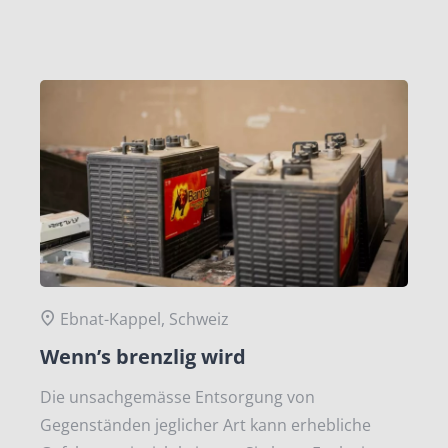
Ebnat-Kappel, Schweiz
Wenn’s brenzlig wird
Die unsachgemässe Entsorgung von
Gegenständen jeglicher Art kann erhebliche