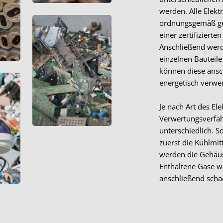
werden. Alle Elek
ordnungsgemäß ge
einer zertifiziert
Anschließend werde
einzelnen Bauteile
können diese ansch
energetisch verwer
Je nach Art des Ele
Verwertungsverfah
unterschiedlich. S
zuerst die Kühlmi
werden die Gehäus
Enthaltene Gase w
anschließend schad