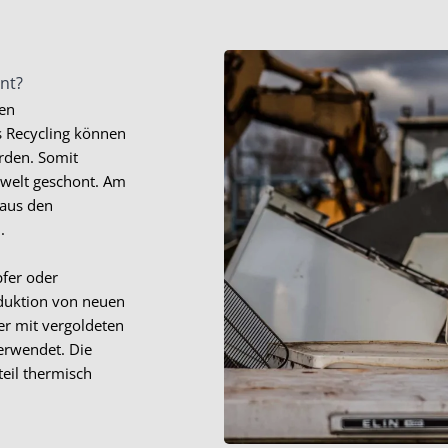
nnt?
den
s Recycling können
rden. Somit
welt geschont. Am
 aus den
.
pfer oder
oduktion von neuen
ker mit vergoldeten
erwendet. Die
teil thermisch