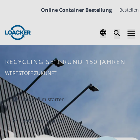
Online Container Bestellung
Bestellen Sie beq
RECYCLING SEIT RUND 150 JAHREN
WERTSTOFF ZUKUNFT
Imagefilm starten
360° Tour starten