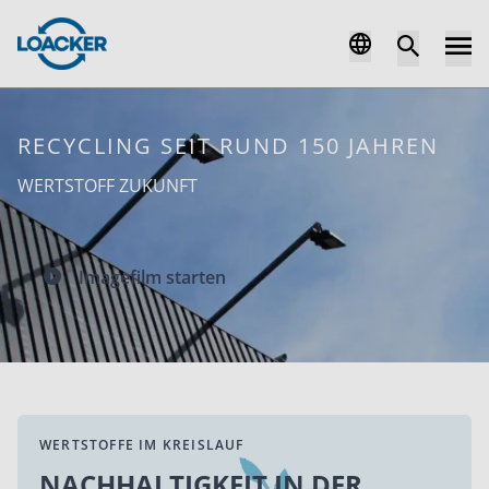
RECYCLING SEIT RUND 150 JAHREN
WERTSTOFF ZUKUNFT
Imagefilm starten
WERTSTOFFE IM KREISLAUF
NACHHALTIGKEIT IN DER