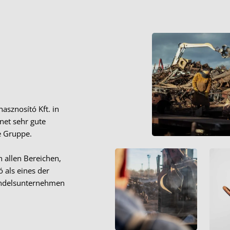
asznosító Kft. in
net sehr gute
e Gruppe.
n allen Bereichen,
ó als eines der
andelsunternehmen