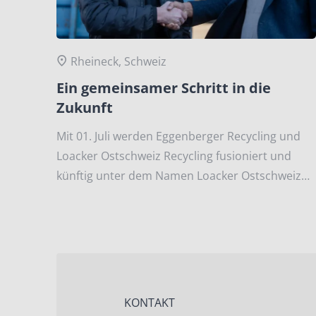
Rheineck, Schweiz
Ein gemeinsamer Schritt in die
Zukunft
Mit 01. Juli werden Eggenberger Recycling und
Loacker Ostschweiz Recycling fusioniert und
künftig unter dem Namen Loacker Ostschweiz
Recycling AG auftreten.
KONTAKT