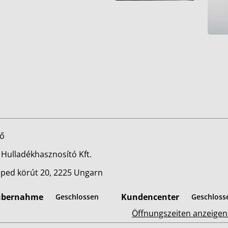
lő
 Hulladékhasznosító Kft.
-Sped körút 20, 2225 Ungarn
übernahme
Kundencenter
Geschlossen
Geschloss
Öffnungszeiten anzeige