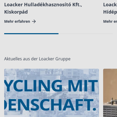
Loacker Hulladékhasznosító Kft.,
Loack
Kiskorpád
Hídép
Mehr erfahren
Mehr e
Aktuelles aus der Loacker Gruppe