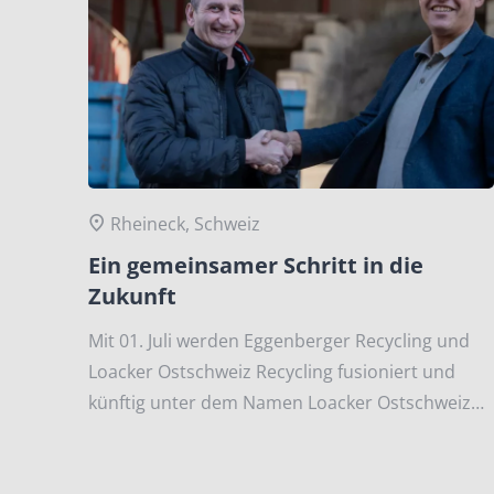
Rheineck, Schweiz
Ein gemeinsamer Schritt in die
Zukunft
Mit 01. Juli werden Eggenberger Recycling und
Loacker Ostschweiz Recycling fusioniert und
künftig unter dem Namen Loacker Ostschweiz
Recycling AG auftreten.