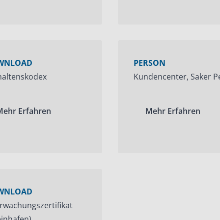
WNLOAD
PERSON
haltenskodex
Kundencenter, Saker P
Mehr Erfahren
Mehr Erfahren
WNLOAD
rwachungszertifikat
inhafen)